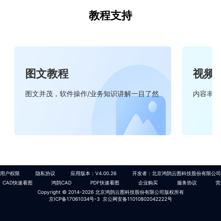
教程支持
图文教程
视频
图文并茂，软件操作/业务知识讲解一目了然
内容丰富
用户权限
隐私协议
应用版本：V4.00.26
开发者：北京鸿鹄云图科技股份有限公司
CAD快速看图
鸿鹄CAD
PDF快速看图
企业购买
服务协议
营
Copyright © 2014-
2026
北京鸿鹄云图科技股份有限公司版权所有
京ICP备17061034号-3 京公网安备11010802042222号